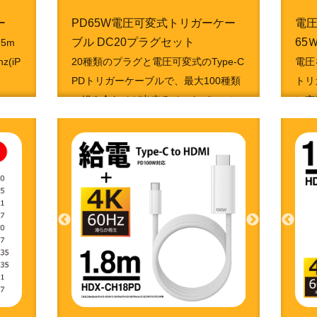
ー
PD65W電圧可変式トリガーケー
電圧
ブル DC20プラグセット
65
.5m
(iP
20種類のプラグと電圧可変式のType-C
電圧
PDトリガーケーブルで、最大100種類
トリ
の組み合わせが出来るノートパソコン
ン充
充電変換アダプターセット。
利で
4951050213611
495