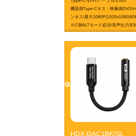
Type-C-DVIケーブル1.8m
機器側Type-Cオス：映像側DVI24
ンオス/最大1080P(1920x1080)60
※C側ALTモード必須/音声出力非
4951050213673
HDX-DAC1BK/SL