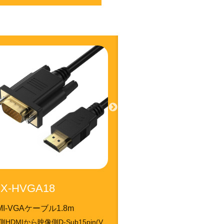
X-HVGA18
MI-VGAケーブル1.8m
HDMIから映像側D-Sub15pin(V