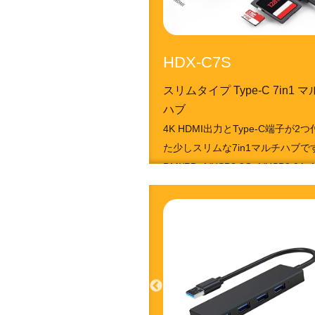
HDX-C7S
スリムタイプ Type-C 7in1 
ハブ
4K HDMI出力とType-C端子が2
た少しスリムな7in1マルチハブです
DMI/PDx1/USB2.0Cx1/USB3.0Ax
B2.0Ax1/SD/MicroSD)
4951050213215