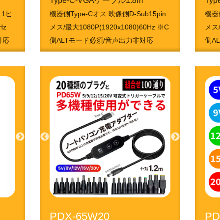
Type-C-VGAケーブル1.8m
Ty
+1ピ
機器側Type-Cオス 映像側D-Sub15pin
機器側
Hz
メス/最大1080P(1920x1080)60Hz ※C
メス/
対応
側ALTモード必須/音声出力非対応
側A
4951050213666
495
PDX-65W20
PD