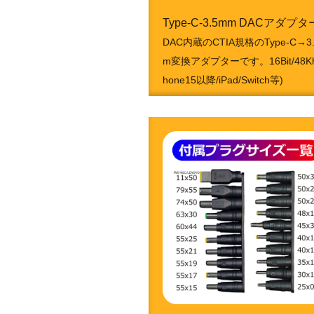
Type-C-3.5mm DACアダプタ
DAC内蔵のCTIA規格のType-C→3
m変換アダプターです。16Bit/48Khz
hone15以降/iPad/Switch等)
BK:4951050213338
SL:4951050213345