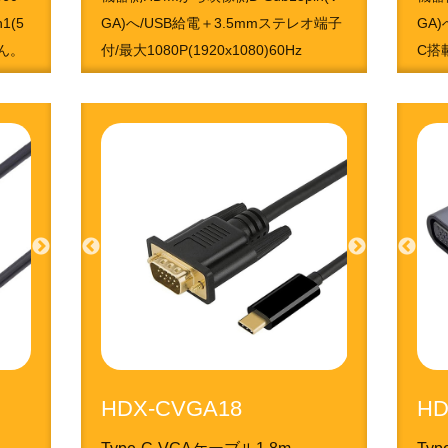
1(5
GA)へ/USB給電＋3.5mmステレオ端子
GA)
せん。
付/最大1080P(1920x1080)60Hz
C搭
4951050213697
495
HDX-CVGA18
HD