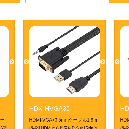
HDX-HVGA35
HD
ター
HDMI-VGA+3.5mmケーブル1.8m
HD
60°
機器側HDMIから映像側D-Sub15pin(V
機器側