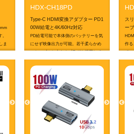
HDX-CH18PD
HD
Type-C HDMI変換アダプター PD1
スリ
00W給電と4K/60Hz対応
ーブ
1mm
す。
PD給電可能で本体側のバッテリーを気
HD
しま
にせず映像出力が可能。若干柔らかめ
作る
のケーブルと小さめプラグを採用して
てい
います。
495
4951050213314