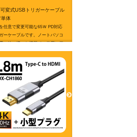
可変式USBトリガーケーブル
Ｗ単体
を任意で変更可能な65Ｗ PD対応
ガーケーブルです。ノートパソコ
電の他、様々な機器での使用に便
す。
1050213635