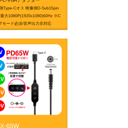
pe-C-VGAアダプター
Type-Cオス 映像側D-Sub15pin
最大1080P(1920x1080)60Hz ※C
LTモード必須/音声出力非対応
1050213659
X-65W