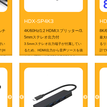
HDX-SP4K3
HD
マルチ
4K/60Hz/1:2 HDMIスプリッター/3.
8K
5mmステレオ出力付
最大
つ付い
3.5mmステレオ出力端子が付属してい
るリ
(H
るため、HDMI出力から音声ソースを抜
計で
1/US
き出し可能。/HDCP2.2/RGB8:8:8
ｍで
4951050212423
495