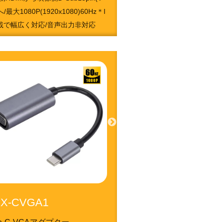
へ/最大1080P(1920x1080)60Hz＊I
載で幅広く対応/音声出力非対応
1050213680
X-CVGA1