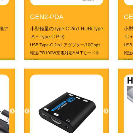
GEN2-PDA
GE
変換ア
小型軽量のType-C 2in1 HUB(Type
小型軽
-A + Type-C PD)
-C 
USB Type-C 2in1 アダプター/10Gbps
USB
転送/PD100W充電対応/*ALTモード非
転送
対応
対応
4951050213284
495